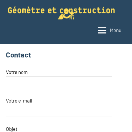
Aller
au
contenu
Menu
Géomètre
Le
blog
et
du
construction
Contact
géomètre
Votre nom
Votre e-mail
Objet