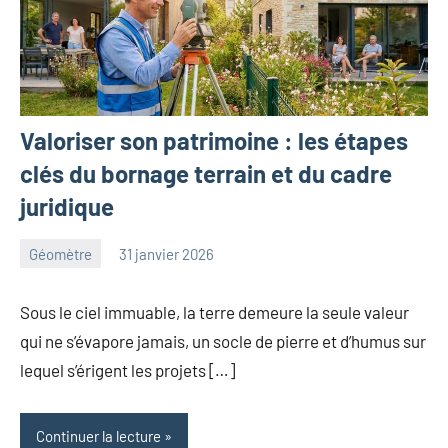
Valoriser son patrimoine : les étapes
clés du bornage terrain et du cadre
juridique
Géomètre
31 janvier 2026
Lionel
Aucun
commentaire
Sous le ciel immuable, la terre demeure la seule valeur
qui ne s’évapore jamais, un socle de pierre et d’humus sur
lequel s’érigent les projets […]
Continuer la lecture