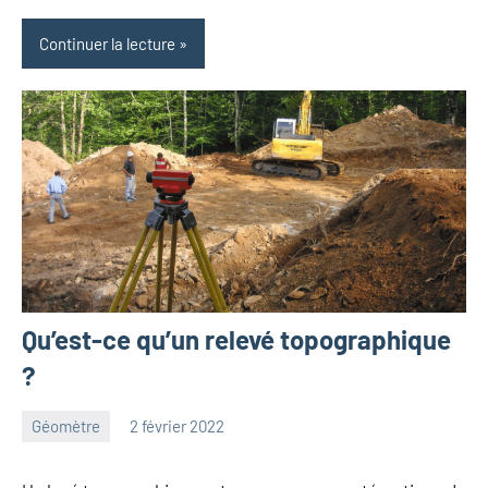
Continuer la lecture
Qu’est-ce qu’un relevé topographique
?
Géomètre
2 février 2022
Lionel
Aucun
commentaire