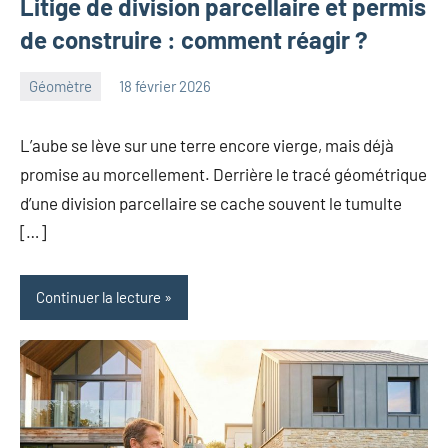
Litige de division parcellaire et permis
de construire : comment réagir ?
Géomètre
18 février 2026
Lionel
Aucun
commentaire
L’aube se lève sur une terre encore vierge, mais déjà
promise au morcellement. Derrière le tracé géométrique
d’une division parcellaire se cache souvent le tumulte
[…]
Continuer la lecture