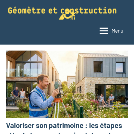
Aller
au
contenu
Menu
Géomètre
Le
blog
et
du
construction
géomètre
Valoriser son patrimoine : les étapes