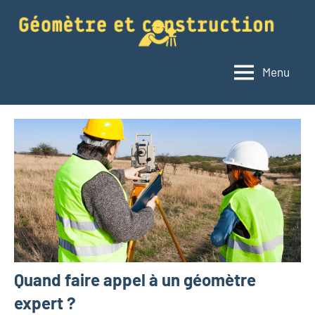
Aller
au
contenu
Menu
Géomètre
Le
blog
et
du
construction
géomètre
Quand faire appel à un géomètre
expert ?