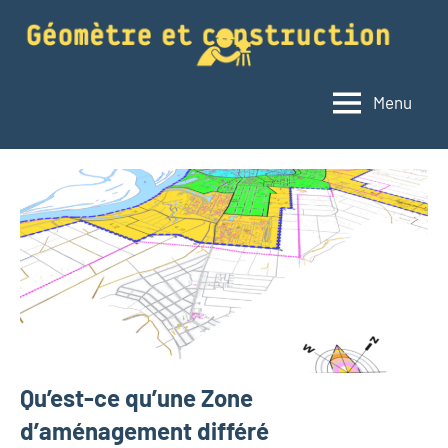
Aller
au
contenu
Menu
Géomètre
Le
blog
et
du
construction
géomètre
Qu’est-ce qu’une Zone
d’aménagement différé